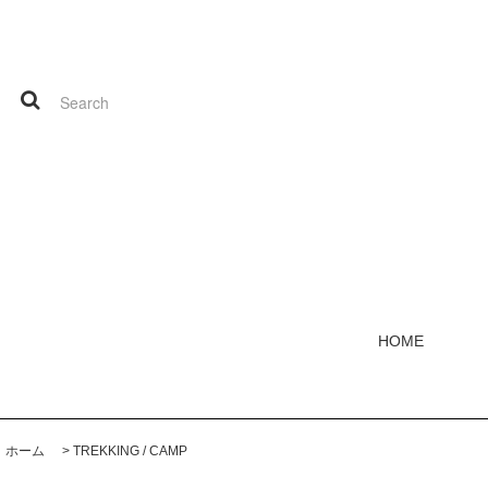
HOME
ホーム
>
TREKKING / CAMP