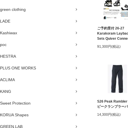
green clothing
LADE
ご予約受付 26-27
Kashiwax
Karakoram Laybac
Sets Quiver Conne
poc
91,300円(税込)
HESTRA
PLUS ONE WORKS
ACLIMA
KANG
S26 Peak Rambler
Sweet Protection
ピークランブラーパ
KORUA Shapes
14,300円(税込)
GREEN.LAB