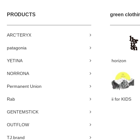
PRODUCTS
green clothi
ARC'TERYX
patagonia
YETINA
horizon
NORRONA
Permanent Union
Rab
ii for KIDS
GENTEMSTICK
OUTFLOW
TJ.brand