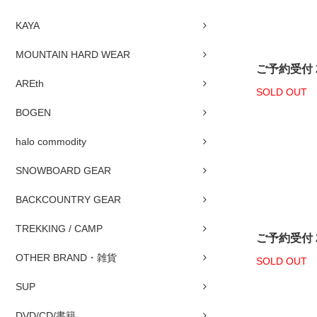
KAYA
MOUNTAIN HARD WEAR
ご予約受付 26
AREth
SOLD OUT
BOGEN
halo commodity
SNOWBOARD GEAR
BACKCOUNTRY GEAR
TREKKING / CAMP
ご予約受付 2
OTHER BRAND・雑貨
SOLD OUT
SUP
DVD/CD/書籍