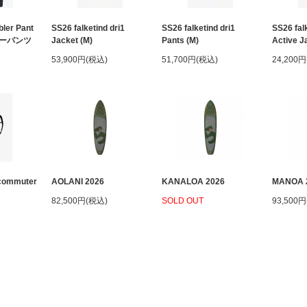
ler Pant
SS26 falketind dri1
SS26 falketind dri1
SS26 fal
ーパンツ
Jacket (M)
Pants (M)
Active J
53,900円(税込)
51,700円(税込)
24,200
 commuter
AOLANI 2026
KANALOA 2026
MANOA 
82,500円(税込)
SOLD OUT
93,500