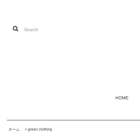
HOME
ホーム
>
green clothing