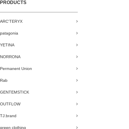
PRODUCTS
ARC'TERYX
patagonia
YETINA
NORRONA
Permanent Union
Rab
GENTEMSTICK
OUTFLOW
TJ.brand
green clothing