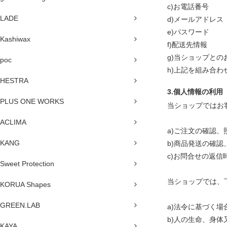
c)お電話番号
LADE
d)メールアドレス
e)パスワード
Kashiwax
f)配送先情報
g)当ショップと
poc
h)上記を組み合
HESTRA
3.個人情報の利用
PLUS ONE WORKS
当ショップではお
ACLIMA
a)ご注文の確認、
KANG
b)商品発送の確認
c)お問合せの返信
Sweet Protection
当ショップでは、
KORUA Shapes
GREEN.LAB
a)法令に基づく
b)人の生命、身
KAYA